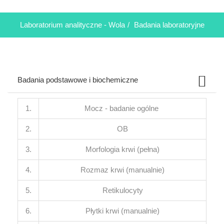
Laboratorium analityczne - Wola
/
Badania laboratoryjne
Badania podstawowe i biochemiczne
1.
Mocz - badanie ogólne
2.
OB
3.
Morfologia krwi (pełna)
4.
Rozmaz krwi (manualnie)
5.
Retikulocyty
6.
Płytki krwi (manualnie)