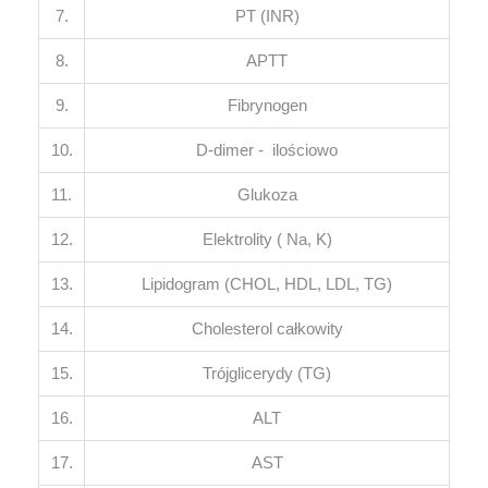
7.
PT (INR)
8.
APTT
9.
Fibrynogen
10.
D-dimer - ilościowo
11.
Glukoza
12.
Elektrolity ( Na, K)
13.
Lipidogram (CHOL, HDL, LDL, TG)
14.
Cholesterol całkowity
15.
Trójglicerydy (TG)
16.
ALT
17.
AST